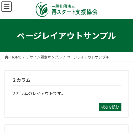
コ
ナ
ン
ビ
テ
ゲ
ン
ー
ツ
シ
へ
ョ
ページレイアウトサンプル
ス
ン
キ
に
ッ
移
プ
動
HOME
デザイン要素サンプル
ページレイアウトサンプル
２カラム
２カラムのレイアウトです。
続きを読む